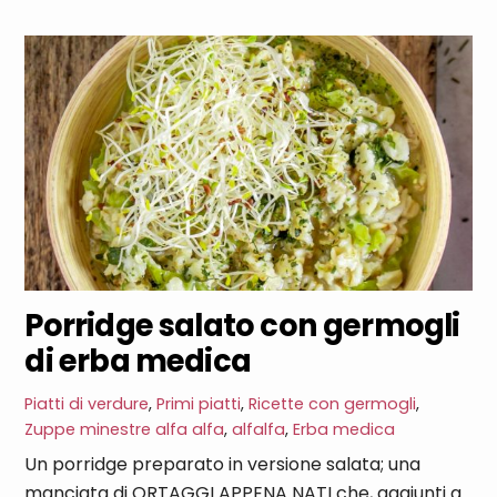
Porridge salato con germogli
di erba medica
Piatti di verdure
,
Primi piatti
,
Ricette con germogli
,
Zuppe minestre
alfa alfa
,
alfalfa
,
Erba medica
Un porridge preparato in versione salata; una
manciata di ORTAGGI APPENA NATI che, aggiunti a