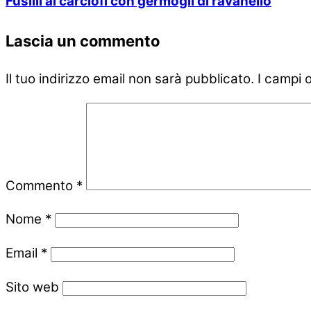
Fusilli ai carciofi con germogli di ravanello
Lascia un commento
Il tuo indirizzo email non sarà pubblicato.
I campi 
Commento
*
Nome
*
Email
*
Sito web