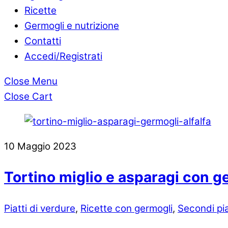
Ricette
Germogli e nutrizione
Contatti
Accedi/Registrati
Close Menu
Close Cart
10
Maggio
2023
Tortino miglio e asparagi con ge
Piatti di verdure
,
Ricette con germogli
,
Secondi pia