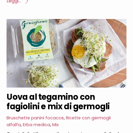
Leggi...
Uova al tegamino con
fagiolini e mix di germogli
Bruschette panini focacce
,
Ricette con germogli
alfalfa
,
Erba medica
,
Mix