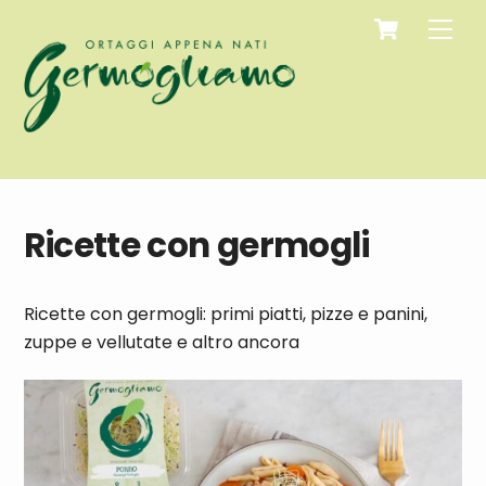
Cart
Skip
Men
to
content
Ricette con germogli
Ricette con germogli: primi piatti, pizze e panini,
zuppe e vellutate e altro ancora