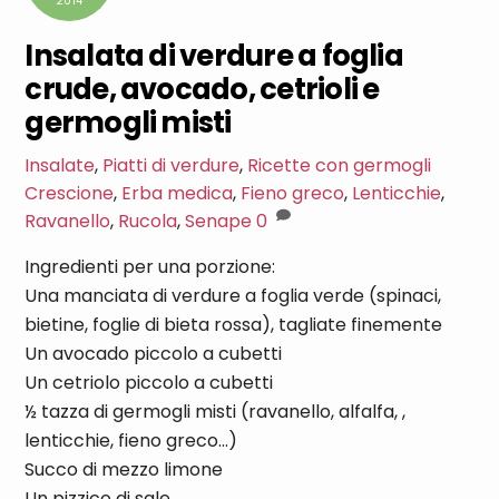
2014
Insalata di verdure a foglia
crude, avocado, cetrioli e
germogli misti
Insalate
,
Piatti di verdure
,
Ricette con germogli
Crescione
,
Erba medica
,
Fieno greco
,
Lenticchie
,
Ravanello
,
Rucola
,
Senape
0
Ingredienti per una porzione:
Una manciata di verdure a foglia verde (spinaci,
bietine, foglie di bieta rossa), tagliate finemente
Un avocado piccolo a cubetti
Un cetriolo piccolo a cubetti
½ tazza di germogli misti (ravanello, alfalfa, ,
lenticchie, fieno greco…)
Succo di mezzo limone
Un pizzico di sale