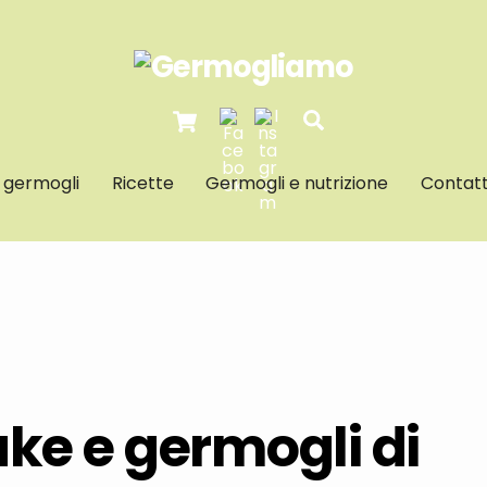
Cart
Search
I germogli
Ricette
Germogli e nutrizione
Contatt
ake e germogli di