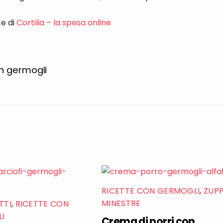
e di
Cortilia – la spesa online
on germogli
RICETTE CON GERMOGLI
,
ZUP
MINESTRE
TTI
,
RICETTE CON
I
Crema di porri con