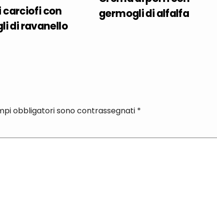
ai carciofi con
germogli di alfalfa
i di ravanello
mpi obbligatori sono contrassegnati
*