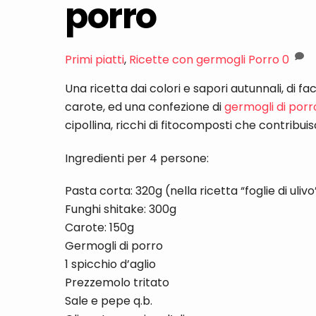
porro
Primi piatti
,
Ricette con germogli
Porro
0
Una ricetta dai colori e sapori autunnali, di f
carote, ed una confezione di
germogli di por
cipollina, ricchi di fitocomposti che contribu
Ingredienti per 4 persone:
Pasta corta: 320g (nella ricetta “foglie di ulivo
Funghi shitake: 300g
Carote: 150g
Germogli di porro
1 spicchio d’aglio
Prezzemolo tritato
Sale e pepe q.b.