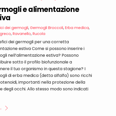
rmogli e alimentazione
iva
ici dei germogli
,
Germogli
Broccoli
,
Erba medica
,
 greco
,
Ravanello
,
Rucola
efici dei germogli per una corretta
ntazione estiva Come si possono inserire i
gli nell’alimentazione estiva? Possono
ibuire sotto il profilo biofunzionale a
nere il tuo organismo in questa stagione? I
gli di erba medica (detta alfalfa) sono ricchi
rotenoidi, importanti nella protezione della
 e degli occhi. Allo stesso modo sono indicati
..