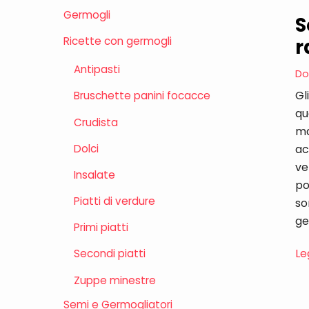
Germogli
S
r
Ricette con germogli
Antipasti
Do
Gl
Bruschette panini focacce
qu
Crudista
ma
Dolci
ac
ve
Insalate
po
Piatti di verdure
so
ge
Primi piatti
Leg
Secondi piatti
Zuppe minestre
Semi e Germogliatori