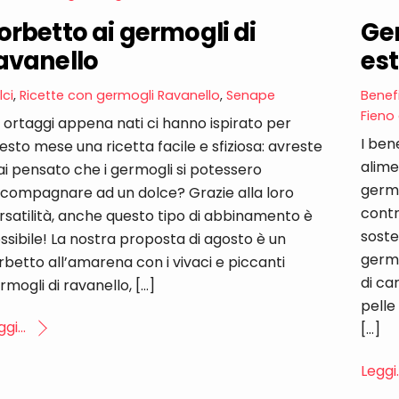
orbetto ai germogli di
Ge
avanello
est
lci
,
Ricette con germogli
Ravanello
,
Senape
Benef
Fieno
i ortaggi appena nati ci hanno ispirato per
I ben
esto mese una ricetta facile e sfiziosa: avreste
alime
i pensato che i germogli si potessero
germo
compagnare ad un dolce? Grazie alla loro
contr
rsatilità, anche questo tipo di abbinamento è
soste
ssibile! La nostra proposta di agosto è un
germo
rbetto all’amarena con i vivaci e piccanti
di ca
rmogli di ravanello, […]
pelle
gi...
[…]
Leggi.