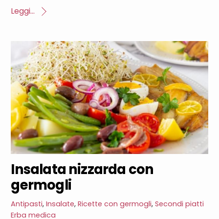
Leggi...
Insalata nizzarda con
germogli
Antipasti
,
Insalate
,
Ricette con germogli
,
Secondi piatti
Erba medica