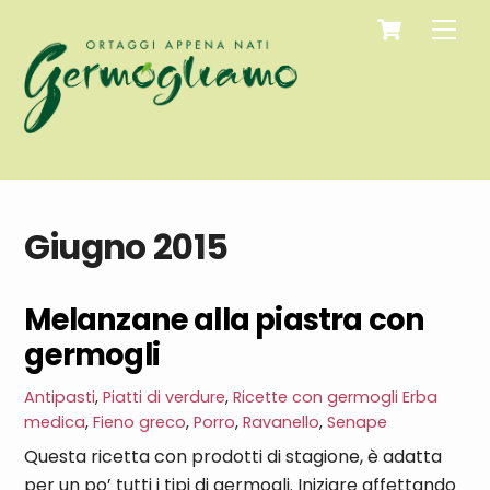
Cart
Skip
Men
to
content
Giugno 2015
Melanzane alla piastra con
germogli
Antipasti
,
Piatti di verdure
,
Ricette con germogli
Erba
medica
,
Fieno greco
,
Porro
,
Ravanello
,
Senape
Questa ricetta con prodotti di stagione, è adatta
per un po’ tutti i tipi di germogli. Iniziare affettando