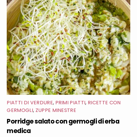
PIATTI DI VERDURE
,
PRIMI PIATTI
,
RICETTE CON
GERMOGLI
,
ZUPPE MINESTRE
Porridge salato con germogli di erba
medica