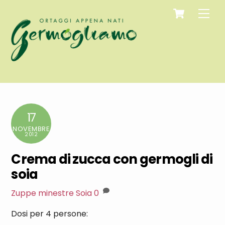
Cart
Skip
Men
to
content
17
NOVEMBRE
2012
Crema di zucca con germogli di
soia
Zuppe minestre
Soia
0
Dosi per 4 persone: