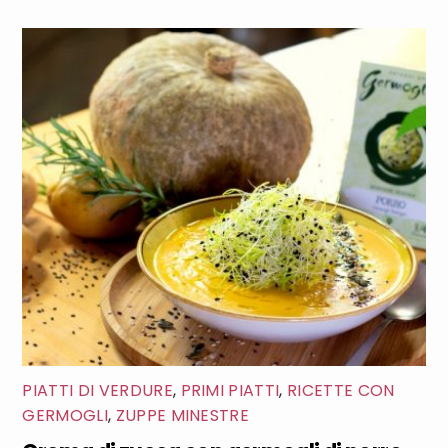
PIATTI DI VERDURE
,
PRIMI PIATTI
,
RICETTE CON
GERMOGLI
,
ZUPPE MINESTRE