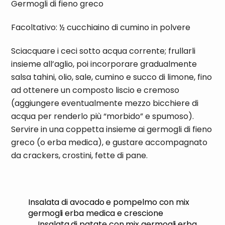
Germogli di fieno greco
Facoltativo: ½ cucchiaino di cumino in polvere
Sciacquare i ceci sotto acqua corrente; frullarli
insieme all’aglio, poi incorporare gradualmente
salsa tahini, olio, sale, cumino e succo di limone, fino
ad ottenere un composto liscio e cremoso
(aggiungere eventualmente mezzo bicchiere di
acqua per renderlo più “morbido” e spumoso).
Servire in una coppetta insieme ai germogli di fieno
greco (o erba medica), e gustare accompagnato
da crackers, crostini, fette di pane.
Insalata di avocado e pompelmo con mix
germogli erba medica e crescione
Insalata di patate con mix germogli erba