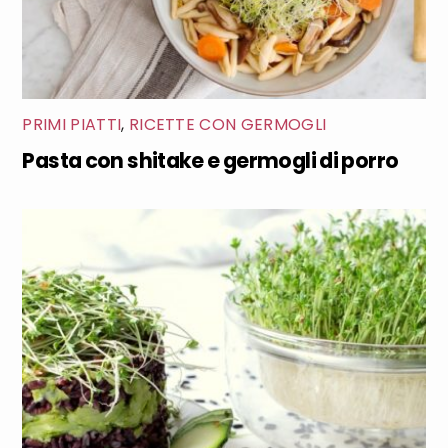
PRIMI PIATTI
,
RICETTE CON GERMOGLI
Pasta con shitake e germogli di porro