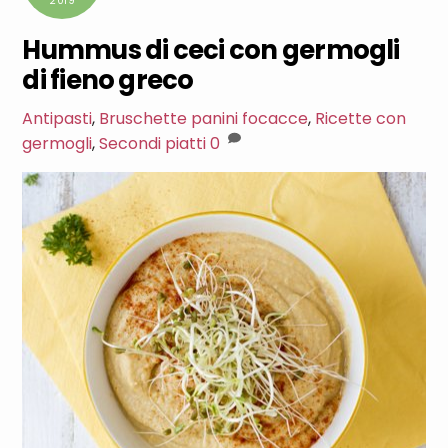
2019
Hummus di ceci con germogli
di fieno greco
Antipasti
,
Bruschette panini focacce
,
Ricette con
germogli
,
Secondi piatti
0