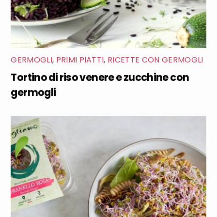
GERMOGLI
,
PRIMI PIATTI
,
RICETTE CON GERMOGLI
Tortino di riso venere e zucchine con
germogli