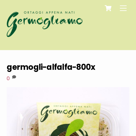
Cart
Skip
Men
to
content
germogli-alfalfa-800x
0