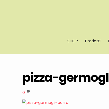
Skip
to
content
SHOP
Prodotti
pizza-germogl
0