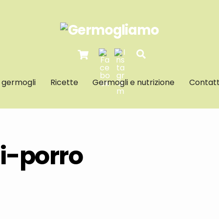
Cart
Search
I germogli
Ricette
Germogli e nutrizione
Contatt
i-porro