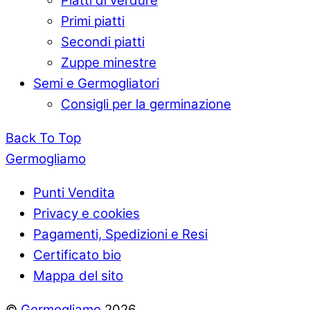
Piatti di verdure
Primi piatti
Secondi piatti
Zuppe minestre
Semi e Germogliatori
Consigli per la germinazione
Back To Top
Germogliamo
Punti Vendita
Privacy e cookies
Pagamenti, Spedizioni e Resi
Certificato bio
Mappa del sito
©
Germogliamo
2026