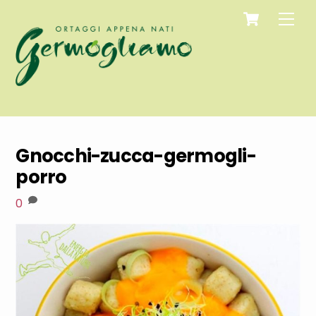
Cart
Skip
Men
to
content
Gnocchi-zucca-germogli-
porro
0