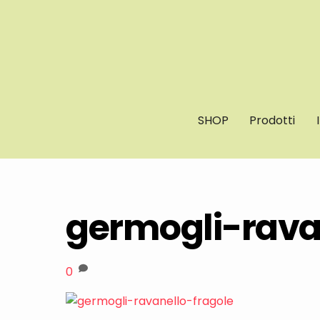
Skip
to
content
SHOP
Prodotti
germogli-rava
0