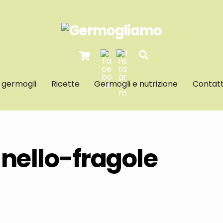
Cart
Search
I germogli
Ricette
Germogli e nutrizione
Contatt
nello-fragole