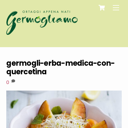
Cart
Skip
Men
to
content
germogli-erba-medica-con-
quercetina
0