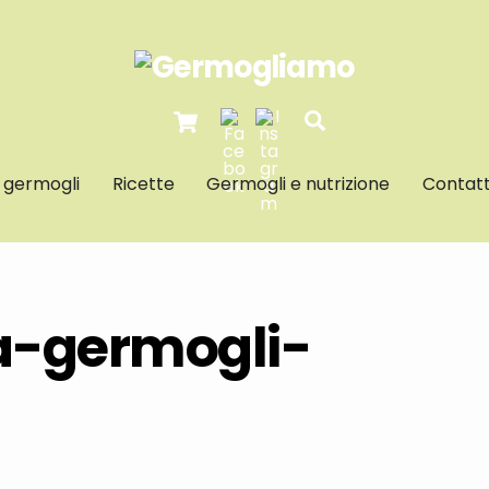
Cart
Search
I germogli
Ricette
Germogli e nutrizione
Contatt
a-germogli-