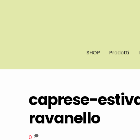
Skip
to
content
SHOP
Prodotti
caprese-estiv
ravanello
0