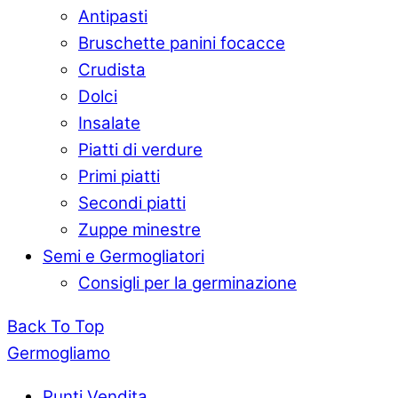
Antipasti
Bruschette panini focacce
Crudista
Dolci
Insalate
Piatti di verdure
Primi piatti
Secondi piatti
Zuppe minestre
Semi e Germogliatori
Consigli per la germinazione
Back To Top
Germogliamo
Punti Vendita