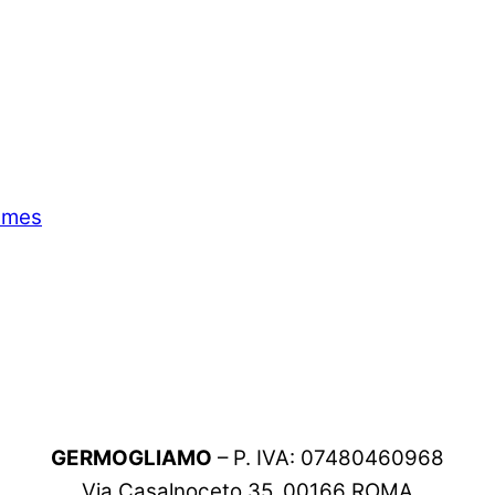
emes
GERMOGLIAMO
– P. IVA: 07480460968
Via Casalnoceto 35, 00166 ROMA