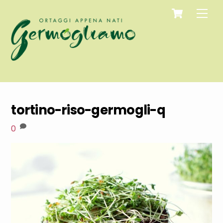
Cart
Skip
Men
to
content
tortino-riso-germogli-q
0