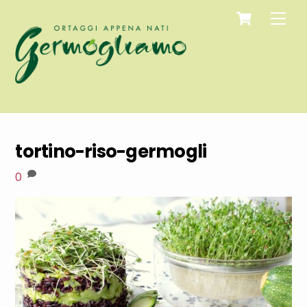
Cart
Skip
Men
to
content
tortino-riso-germogli
0