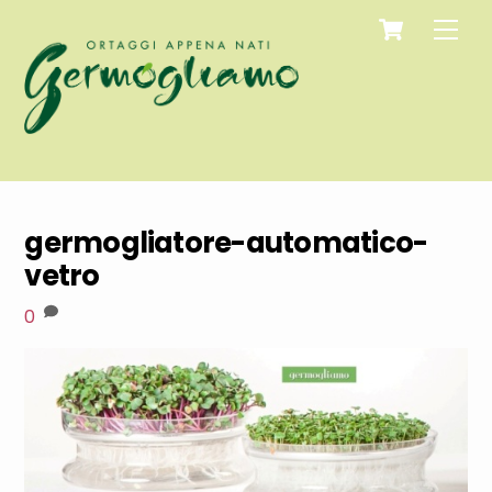
Cart
Skip
Men
to
content
germogliatore-automatico-
vetro
0