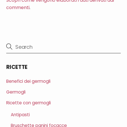
Scopri come vengono elaborati i dati derivati dai
commenti
.
RICETTE
Benefici dei germogli
Germogli
Ricette con germogli
Antipasti
Bruschette panini focacce