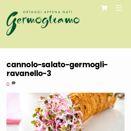
Cart
Skip
Men
to
content
cannolo-salato-germogli-
ravanello-3
0