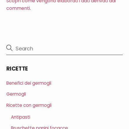
Scopri come vengono elaborati i dati derivati dai
commenti
.
RICETTE
Benefici dei germogli
Germogli
Ricette con germogli
Antipasti
Bruschette panini focacce